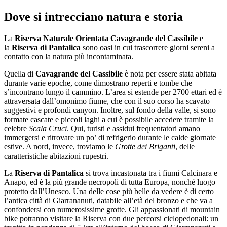
Salta
Dove si intrecciano natura e storia
al
contenuto
La
Riserva Naturale Orientata Cavagrande del Cassibile
e
la
Riserva di Pantalica
sono oasi in cui trascorrere giorni sereni a
contatto con la natura più incontaminata.
Quella di
Cavagrande del Cassibile
è nota per essere stata abitata
durante varie epoche, come dimostrano reperti e tombe che
s’incontrano lungo il cammino. L’area si estende per 2700 ettari ed è
attraversata dall’omonimo fiume, che con il suo corso ha scavato
suggestivi e profondi canyon. Inoltre, sul fondo della valle, si sono
formate cascate e piccoli laghi a cui è possibile accedere tramite la
celebre
Scala Cruci
. Qui, turisti e assidui frequentatori amano
immergersi e ritrovare un po’ di refrigerio durante le calde giornate
estive. A nord, invece, troviamo le
Grotte dei Briganti
, delle
caratteristiche abitazioni rupestri.
La
Riserva di Pantalica
si trova incastonata tra i fiumi Calcinara e
Anapo, ed è la più grande necropoli di tutta Europa, nonché luogo
protetto dall’Unesco. Una delle cose più belle da vedere è di certo
l’antica città di Giarrananuti, databile all’età del bronzo e che va a
confondersi con numerosissime grotte. Gli appassionati di mountain
bike potranno visitare la Riserva con due percorsi ciclopedonali: un