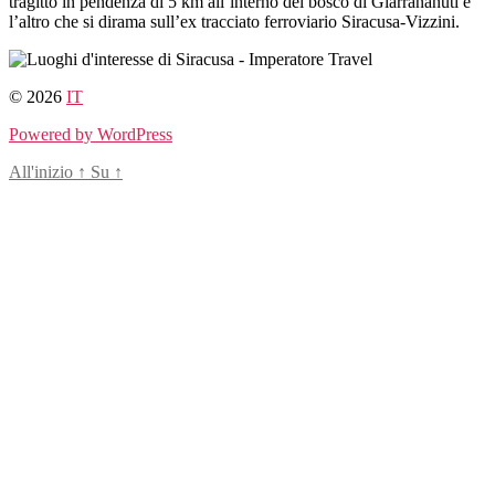
tragitto in pendenza di 5 km all’interno del bosco di Giarrananuti e
l’altro che si dirama sull’ex tracciato ferroviario Siracusa-Vizzini.
© 2026
IT
Powered by WordPress
All'inizio
↑
Su
↑