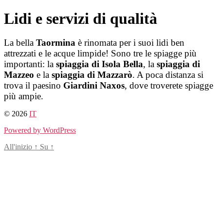
Salta
Lidi e servizi di qualità
al
contenuto
La bella
Taormina
è rinomata per i suoi lidi ben
attrezzati e le acque limpide! Sono tre le spiagge più
importanti: la
spiaggia di Isola Bella
, la
spiaggia di
Mazzeo
e la
spiaggia di Mazzarò
. A poca distanza si
trova il paesino
Giardini Naxos
, dove troverete spiagge
più ampie.
© 2026
IT
Powered by WordPress
All'inizio
↑
Su
↑