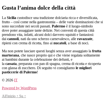
Salta
Gusta l’anima dolce della città
al
contenuto
La
Sicilia
custodisce una tradizione dolciaria ricca e diversificata,
frutto – così come nella gastronomia – delle varie dominazioni che si
sono succedute nei secoli passati.
Palermo
è il luogo-simbolo
dove poter assaggiare tante delizie. Nei conventi di questa città
prendono vita, infatti, alcuni dolci davvero squisiti e fantasiosi:
dai
cannoli
, nati da uno scherzo carnevalesco, alle
ravazzate
,
ripieni con crema di ricotta, fino ai
nucatoli
, a base di noci.
Ma non potete lasciare questi luoghi senza aver assaggiato la
frutta
martorana
, che nasce proprio qui e che viene regalata solitamente
ai bambini durante la celebrazione dei defunti, e
la
cassata
, preparata con pan di spagna, crema di ricotta e ricoperta
con glassa di zucchero. Di seguito vi consigliamo
le migliori
pasticcerie di Palermo
!
© 2026
IT
Powered by WordPress
All'inizio
↑
Su
↑