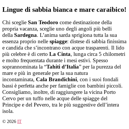
Salta
Lingue di sabbia bianca e mare caraibico!
al
contenuto
Chi sceglie
San Teodoro
come destinazione della
propria vacanza, sceglie uno degli angoli più belli
della
Sardegna
. L’anima sarda sprigiona tutta la sua
essenza proprio nelle
spiagge
: distese di sabbia finissima
e candida che s’incontrano con acque trasparenti. Il lido
più celebre è di certo
La Cinta
, lunga circa 5 chilometri
e molto frequentata durante i mesi estivi. Spesso
soprannominata la “
Tahiti d’Italia
” per la purezza del
mare e più in generale per la sua natura
incontaminata,
Cala Brandichini
, con i suoi fondali
bassi è perfetta anche per famiglie con bambini piccoli.
Consigliamo, inoltre, di raggiungere la vicina Porto
Cervo per un tuffo nelle acque delle spiagge del
Principe e del Pevero, tra le più suggestive dell’intera
isola.
© 2026
IT