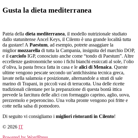
Salta
Gusta la dieta mediterranea
al
contenuto
Patria della
dieta mediterranea
, il modello nutrizionale studiato
dallo statunitense Ancel Keys, il Cilento è una grande località tutta
da gustare! A
Paestum
, ad esempio, potrete assaggiare la
miglior
mozzarella
di tutta la Campania, insignita del marchio DOP,
e il
carciofo
IGP, conosciuto anche come “tondo di Paestum”. Altre
eccellenze gastronomiche sono i fichi bianchi essiccati al sole, l’olio
d’oliva, la pasta fresca fatta in casa e le
alici di Menaica
. Queste
ultime vengono pescate secondo un’antichissima tecnica greca,
lavate nella salamoia e posizionate, alternandole a strati di sale
marino di Trapani, in piccoli vasi di terracotta. Una delle ricette
tradizionali cilentane per la preparazione di questa bontà ittica
prevede la farcitura delle alici con formaggio caprino, aglio, uova,
prezzemolo e peperoncino. Una volta pronte vengono poi fritte e
cotte nella salsa di pomodoro.
Di seguito vi consigliamo i
migliori ristoranti in Cilento
!
© 2026
IT
Powered by WordPress