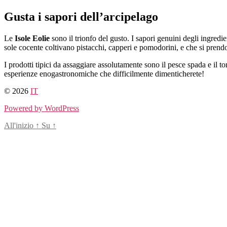
Salta
Gusta i sapori dell’arcipelago
al
contenuto
Le
Isole Eolie
sono il trionfo del gusto. I sapori genuini degli ingredie
sole cocente coltivano pistacchi, capperi e pomodorini, e che si prend
I prodotti tipici da assaggiare assolutamente sono il pesce spada e il to
esperienze enogastronomiche che difficilmente dimenticherete!
© 2026
IT
Powered by WordPress
All'inizio
↑
Su
↑