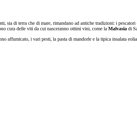
nti, sia di terra che di mare, rimandano ad antiche tradizioni: i pescatori 
ono cura delle viti da cui nasceranno ottimi vini, come la
Malvasia
di Sa
nno affumicato, i vari pesti, la pasta di mandorle e la tipica insalata eol