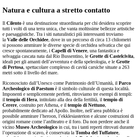
Salta
Natura e cultura a stretto contatto
al
contenuto
Il
Cilento
è una destinazione straordinaria per chi desidera scoprire
tutti i volti di una terra unica, che vanta moltissime bellezze artistiche
e paesaggistiche. Tra i siti naturalistici più interessanti troviamo
la
Valle delle Orchidee
, dove in un percorso di circa 13 chilometri
si possono ammirare le diverse specie di orchidea selvatica che qui
cresce spontaneamente, i
Capelli di Venere
, una fantastica e
selvaggia cascata nata dal Rio Bussentino, le
Grotte di Castelcivita
,
ideali per gli amanti dell’avventura e della speleologia, e le
Grotte
di Pertosa
, spettacolare complesso di cavità carsiche situate a 263
metri sotto il livello del mare.
Riconosciuto dall’Unesco come Patrimonio dell’Umanità, il
Parco
Archeologico di Paestum
è il simbolo culturale di questa località.
Imponenti e semplicemente perfetti, ritroviamo tre esempi di templi:
il
tempio di Hera
, intitolato alla dea della fertilità, il
tempio di
Cerere
, costruito per Athena, e il
tempio di Nettuno
,
probabilmente dedicato ad Apollo. Inoltre, nell’area pubblica è
possibile ammirare l’heroon, l’ekklesiasterion e alcune costruzioni di
origini romane come l’anfiteatro e il foro. Da non perdere anche il
vicino
Museo Archeologico
in cui, tra i tanti reperti ritrovati durante
l’operazione di scavo, è conservata la
Tomba del Tuffatore
,