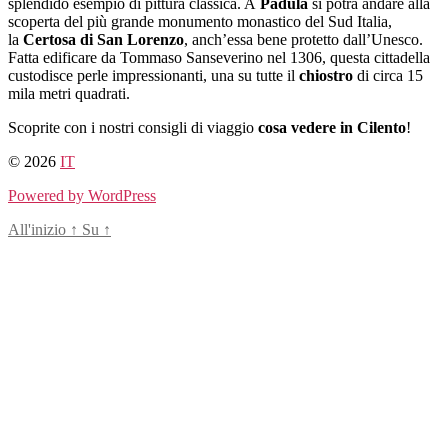
splendido esempio di pittura classica. A
Padula
si potrà andare alla
scoperta del più grande monumento monastico del Sud Italia,
la
Certosa di San Lorenzo
, anch’essa bene protetto dall’Unesco.
Fatta edificare da Tommaso Sanseverino nel 1306, questa cittadella
custodisce perle impressionanti, una su tutte il
chiostro
di circa 15
mila metri quadrati.
Scoprite con i nostri consigli di viaggio
cosa vedere in Cilento
!
© 2026
IT
Powered by WordPress
All'inizio
↑
Su
↑