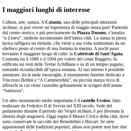
Salta
I maggiori luoghi di interesse
al
contenuto
Cultura, arte, natura. A
Catania
, una delle principali attrazioni
siciliane, si può vivere un’esperienza di viaggio senza pari! Partendo
dal centro storico, e più precisamente da
Piazza Duomo
, s’innalza
“
u Liotru
“, simbolo incontrastato dell’intera città. La statua in pietra
lavica raffigura un elefante, che viene a sua volta sormontato da un
obelisco posto al centro di una fontana in marmo. A pochi passi
troviamo il maggiore luogo di culto: la
Cattetrale di Sant’Agata
.
Costruita tra il 1086 e il 1094 per volere del conte Ruggero, fu
edificata sui resti delle Terme Achilliane e su di un tempio pagano,
entrambi riconducibili all’epoca romana. Al suo interno è possibile
ammirare, tra le tante meraviglie, il monumento funebre dedicato a
Vincenzo Bellini e “A Cammeredda”, un piccola stanza ricca di
affreschi in cui viene custodito gelosamente lo scrigno dell’amata
“Santuzza”.
Un altro monumento molto importante è il
castello Ursino
, fatto
realizzare da Federico II di Svevia nel XIII secolo. Sede del
parlamento durante il periodo dei Vespri siciliani, è poi divenuta la
dimora degli aragonesi. Oggi ospita il Museo Civico della città, dove
sono conservate le raccolte dei Benedettini e Biscari. Se siete
appassionati delle tradizioni popolari, allora non potete non fare due