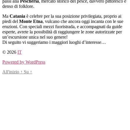
passi alla
Pescheria
, mercato storico del pesce, davvero pittoresco e
denso di folklore.
Ma
Catania
è celebre per la sua posizione privilegiata, proprio ai
piedi del
Monte Etna
, vulcano che ancora oggi incanta con le sue
eruzioni. Con speciali mezzi fuoristrada, e accompagnati da guide
esperte, avrete la possibilità di raggiungere le zone autorizzate per
un’escursione unica nel suo genere!
Di seguito vi suggeriamo i maggiori luoghi d’interesse…
© 2026
IT
Powered by WordPress
All'inizio
↑
Su
↑