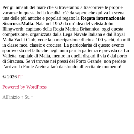
Salta
Per gli amanti del mare che si troveranno a trascorrere le proprie
al
vacanze in questa bella località, c’è da sapere che qui va in scena
contenuto
una delle più antiche e popolari regate: la
Regata internazionale
Siracusa-Malta
. Nata nel 1952 da un’idea del velista John
Illingworth, capitano della Regia Marina Britannica, oggi questa
competizione, organizzata dalla Lega Navale Italiana e dal Royal
Malta Yacht Club, vede la partecipazione di circa 100 yacht, ripartiti
in classe race, classic e crociera. La particolarità di questo evento
sportivo sta nel fatto che negli anni pari la partenza è prevista da La
Valletta, capitale di Malta, mentre in quelli dispari il via è dal porto
di Siracusa. Se vi trovate nei pressi del Porto Grande, non perdete
l’arrivo: la Fonte Aretusa farà da sfondo all’eccitante momento!
© 2026
IT
Powered by WordPress
All'inizio
↑
Su
↑