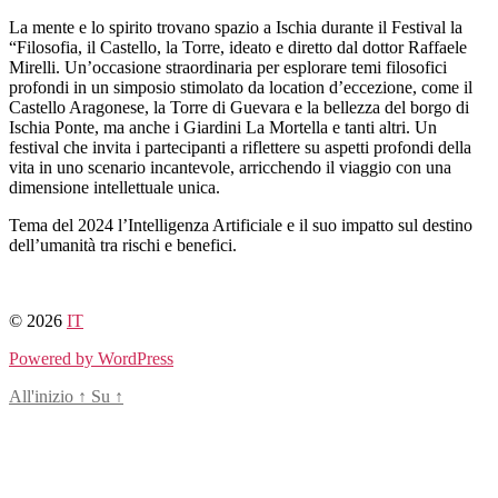
Salta
La mente e lo spirito trovano spazio a Ischia durante il Festival la
al
“Filosofia, il Castello, la Torre, ideato e diretto dal dottor Raffaele
contenuto
Mirelli. Un’occasione straordinaria per esplorare temi filosofici
profondi in un simposio stimolato da location d’eccezione, come il
Castello Aragonese, la Torre di Guevara e la bellezza del borgo di
Ischia Ponte, ma anche i Giardini La Mortella e tanti altri. Un
festival che invita i partecipanti a riflettere su aspetti profondi della
vita in uno scenario incantevole, arricchendo il viaggio con una
dimensione intellettuale unica.
Tema del 2024 l’Intelligenza Artificiale e il suo impatto sul destino
dell’umanità tra rischi e benefici.
© 2026
IT
Powered by WordPress
All'inizio
↑
Su
↑