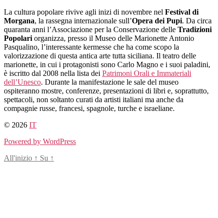
Salta
La cultura popolare rivive agli inizi di novembre nel
Festival di
al
Morgana
, la rassegna internazionale sull’
Opera dei Pupi
. Da circa
contenuto
quaranta anni l’Associazione per la Conservazione delle
Tradizioni
Popolari
organizza, presso il Museo delle Marionette Antonio
Pasqualino, l’interessante kermesse che ha come scopo la
valorizzazione di questa antica arte tutta siciliana. Il teatro delle
marionette, in cui i protagonisti sono Carlo Magno e i suoi paladini,
è iscritto dal 2008 nella lista dei
Patrimoni Orali e Immateriali
dell’Unesco
. Durante la manifestazione le sale del museo
ospiteranno mostre, conferenze, presentazioni di libri e, soprattutto,
spettacoli, non soltanto curati da artisti italiani ma anche da
compagnie russe, francesi, spagnole, turche e israeliane.
© 2026
IT
Powered by WordPress
All'inizio
↑
Su
↑