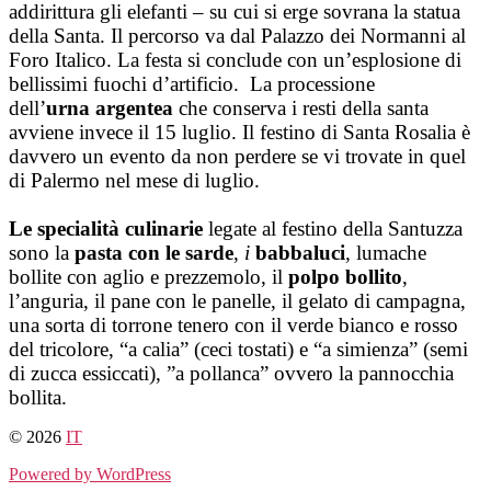
addirittura gli elefanti – su cui si erge sovrana la statua
della Santa. Il percorso va dal Palazzo dei Normanni al
Foro Italico. La festa si conclude con un’esplosione di
bellissimi fuochi d’artificio. La processione
dell’
urna
argentea
che conserva i resti della santa
avviene invece il 15 luglio. Il festino di Santa Rosalia è
davvero un evento da non perdere se vi trovate in quel
di Palermo nel mese di luglio.
Le
specialità culinarie
legate al festino della Santuzza
sono la
pasta con le sarde
,
i
babbaluci
,
lumache
bollite con aglio e prezzemolo, il
polpo bollito
,
l’anguria, il pane con le panelle, il gelato di campagna,
una sorta di torrone tenero con il verde bianco e rosso
del tricolore, “a calia” (ceci tostati) e “a simienza” (semi
di zucca essiccati), ”a pollanca” ovvero la pannocchia
bollita.
© 2026
IT
Powered by WordPress