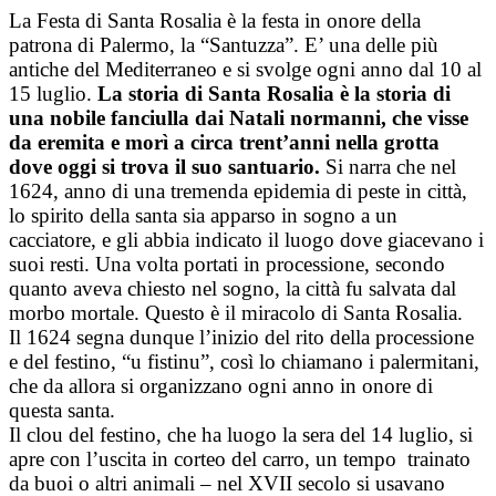
Salta
La Festa di Santa Rosalia è la festa in onore della
al
patrona di Palermo, la “Santuzza”. E’ una delle più
contenuto
antiche del Mediterraneo e si svolge ogni anno dal 10 al
15 luglio.
La storia di Santa Rosalia è la storia di
una nobile fanciulla dai Natali normanni, che visse
da eremita e morì a circa trent’anni nella grotta
dove oggi si trova il suo santuario.
Si narra che nel
1624, anno di una tremenda epidemia di peste in città,
lo spirito della santa sia apparso in sogno a un
cacciatore, e gli abbia indicato il luogo dove giacevano i
suoi resti. Una volta portati in processione, secondo
quanto aveva chiesto nel sogno, la città fu salvata dal
morbo mortale. Questo è il miracolo di Santa Rosalia.
Il 1624 segna dunque l’inizio del rito della processione
e del festino, “u fistinu”, così lo chiamano i palermitani,
che da allora si organizzano ogni anno in onore di
questa santa.
Il clou del festino, che ha luogo la sera del 14 luglio, si
apre con l’uscita in corteo del carro, un tempo trainato
da buoi o altri animali – nel XVII secolo si usavano