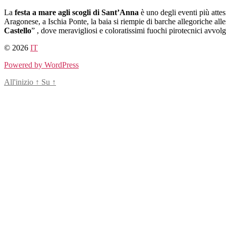
Salta
La
festa a mare agli scogli di Sant’Anna
è uno degli eventi più attesi
al
Aragonese, a Ischia Ponte, la baia si riempie di barche allegoriche all
contenuto
Castello
” , dove meravigliosi e coloratissimi fuochi pirotecnici avvolg
© 2026
IT
Powered by WordPress
All'inizio
↑
Su
↑