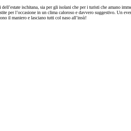
 dell’estate ischitana, sia per gli isolani che per i turisti che amano imm
estite per l’occasione in un clima caloroso e davvero suggestivo. Un even
ono il maniero e lasciano tutti col naso all’insù!