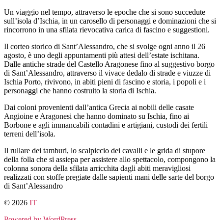
Salta
Un viaggio nel tempo, attraverso le epoche che si sono succedute
al
sull’isola d’Ischia, in un carosello di personaggi e dominazioni che si
contenuto
rincorrono in una sfilata rievocativa carica di fascino e suggestioni.
Il corteo storico di Sant’Alessandro, che si svolge ogni anno il 26
agosto, è uno degli appuntamenti più attesi dell’estate ischitana.
Dalle antiche strade del Castello Aragonese fino al suggestivo borgo
di Sant’Alessandro, attraverso il vivace dedalo di strade e viuzze di
Ischia Porto, rivivono, in abiti pieni di fascino e storia, i popoli e i
personaggi che hanno costruito la storia di Ischia.
Dai coloni provenienti dall’antica Grecia ai nobili delle casate
Angioine e Aragonesi che hanno dominato su Ischia, fino ai
Borbone e agli immancabili contadini e artigiani, custodi dei fertili
terreni dell’isola.
Il rullare dei tamburi, lo scalpiccio dei cavalli e le grida di stupore
della folla che si assiepa per assistere allo spettacolo, compongono la
colonna sonora della sfilata arricchita dagli abiti meravigliosi
realizzati con stoffe pregiate dalle sapienti mani delle sarte del borgo
di Sant’Alessandro
© 2026
IT
Powered by WordPress