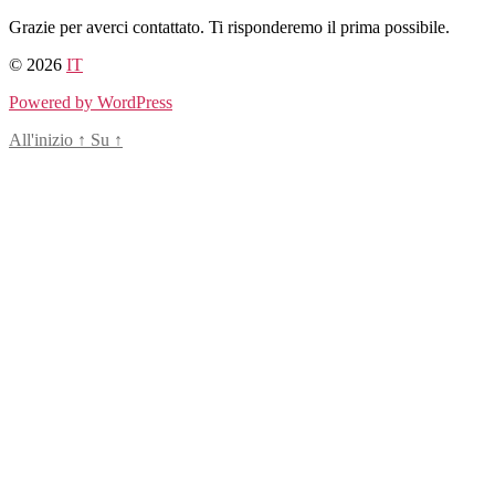
Salta
Grazie per averci contattato. Ti risponderemo il prima possibile.
al
© 2026
IT
contenuto
Powered by WordPress
All'inizio
↑
Su
↑