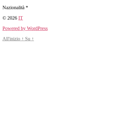
Salta
Nazionalità *
al
© 2026
IT
contenuto
Powered by WordPress
All'inizio
↑
Su
↑