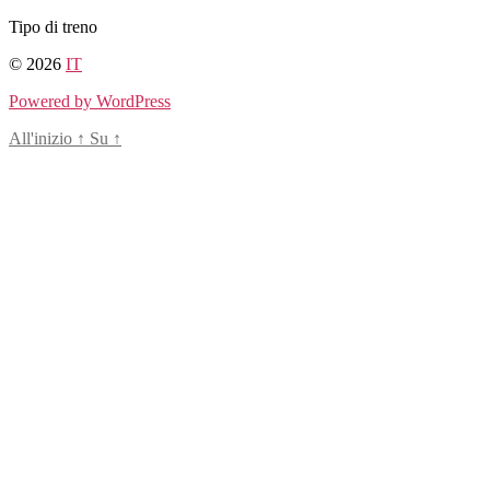
Salta
Tipo di treno
al
© 2026
IT
contenuto
Powered by WordPress
All'inizio
↑
Su
↑