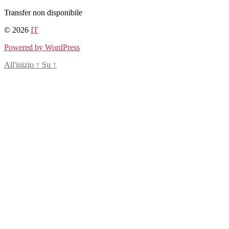
Salta
Transfer non disponibile
al
© 2026
IT
contenuto
Powered by WordPress
All'inizio
↑
Su
↑