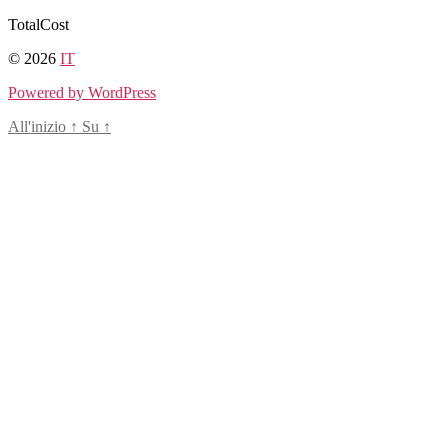
Salta
TotalCost
al
© 2026
IT
contenuto
Powered by WordPress
All'inizio
↑
Su
↑