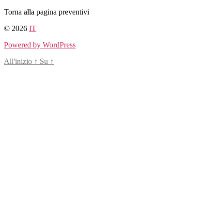
Salta
Torna alla pagina preventivi
al
© 2026
IT
contenuto
Powered by WordPress
All'inizio
↑
Su
↑