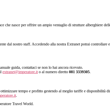
 che nasce per offrire un ampio ventaglio di strutture alberghiere delle 
ente dal nostro staff. Accedendo alla nostra Extranet potrai controllare e
anuale guida, contattaci se non lo hai ancora ricevuto.
il
extranet@imperatore.it
o al numero diretto
081 3339305
.
ttimizzare tempo e profitto gestendo al meglio tariffe e disponibilità d
eratore.it
.
mperatore Travel World.