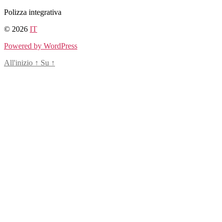
Salta
Polizza integrativa
al
© 2026
IT
contenuto
Powered by WordPress
All'inizio
↑
Su
↑