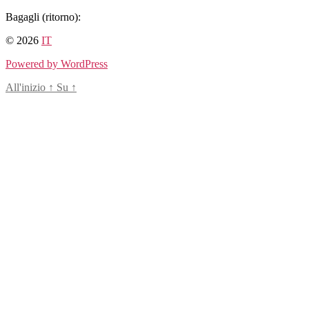
Salta
Bagagli (ritorno):
al
© 2026
IT
contenuto
Powered by WordPress
All'inizio
↑
Su
↑