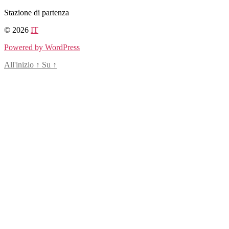
Salta
Stazione di partenza
al
© 2026
IT
contenuto
Powered by WordPress
All'inizio
↑
Su
↑