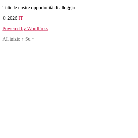
Salta
Tutte le nostre opportunità di alloggio
al
© 2026
IT
contenuto
Powered by WordPress
All'inizio
↑
Su
↑