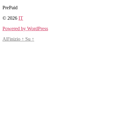
Salta
PrePaid
al
© 2026
IT
contenuto
Powered by WordPress
All'inizio
↑
Su
↑