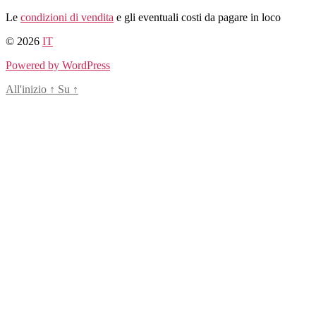
Salta
Le
condizioni di vendita
e gli eventuali costi da pagare in loco
al
© 2026
IT
contenuto
Powered by WordPress
All'inizio
↑
Su
↑