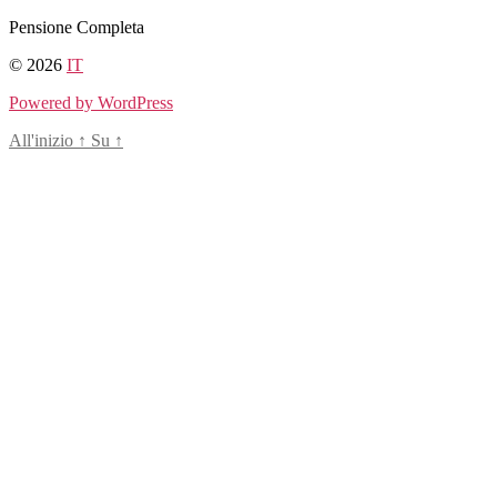
Salta
Pensione Completa
al
© 2026
IT
contenuto
Powered by WordPress
All'inizio
↑
Su
↑