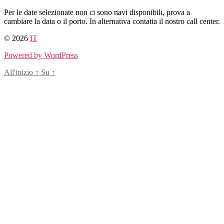
Salta
Per le date selezionate non ci sono navi disponibili, prova a
al
cambiare la data o il porto. In alternativa contatta il nostro call center.
contenuto
© 2026
IT
Powered by WordPress
All'inizio
↑
Su
↑