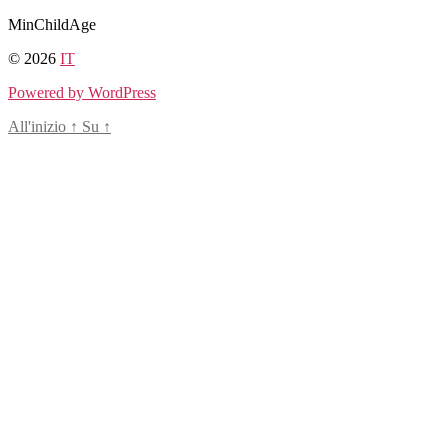
Salta
MinChildAge
al
© 2026
IT
contenuto
Powered by WordPress
All'inizio
↑
Su
↑