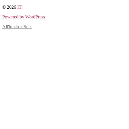
Salta
© 2026
IT
al
Powered by WordPress
contenuto
All'inizio
↑
Su
↑