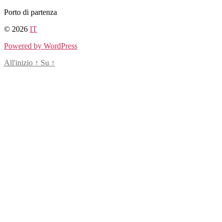
Salta
Porto di partenza
al
© 2026
IT
contenuto
Powered by WordPress
All'inizio
↑
Su
↑