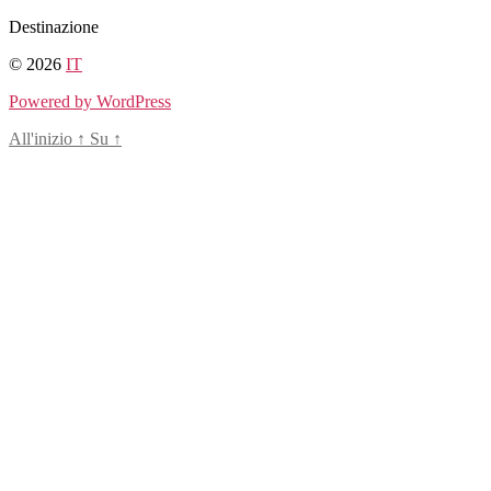
Salta
Destinazione
al
© 2026
IT
contenuto
Powered by WordPress
All'inizio
↑
Su
↑