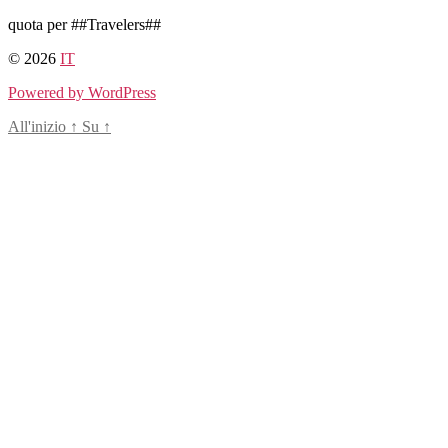
Salta
quota per ##Travelers##
al
© 2026
IT
contenuto
Powered by WordPress
All'inizio
↑
Su
↑