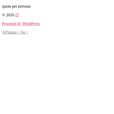
Salta
quota per persona
al
© 2026
IT
contenuto
Powered by WordPress
All'inizio
↑
Su
↑