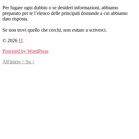
Salta
Per fugare ogni dubbio o se desideri informazioni, abbiamo
al
preparato per te l’elenco delle principali domande a cui abbiamo
contenuto
dato risposta.
Se non trovi quello che cerchi, non esitare a scriverci.
© 2026
IT
Powered by WordPress
All'inizio
↑
Su
↑