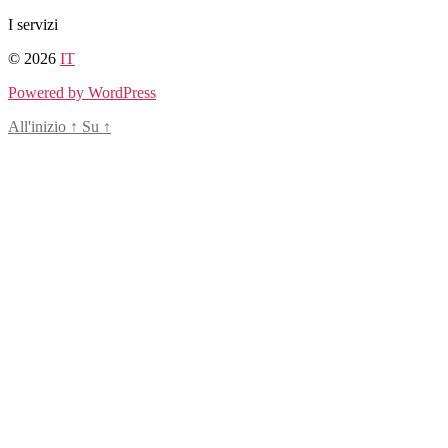
Salta
I servizi
al
© 2026
IT
contenuto
Powered by WordPress
All'inizio
↑
Su
↑