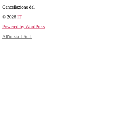
Salta
Cancellazione dal
al
© 2026
IT
contenuto
Powered by WordPress
All'inizio
↑
Su
↑