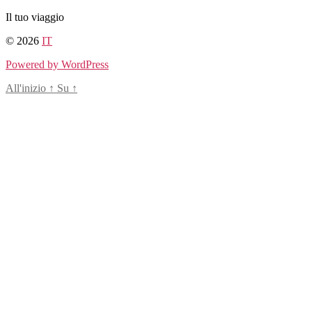
Salta
Il tuo viaggio
al
© 2026
IT
contenuto
Powered by WordPress
All'inizio
↑
Su
↑