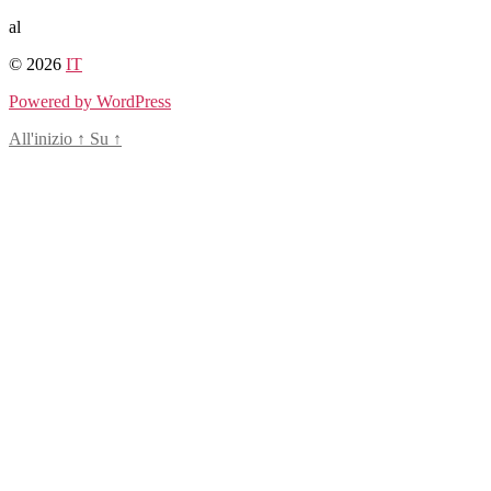
Salta
al
al
© 2026
IT
contenuto
Powered by WordPress
All'inizio
↑
Su
↑