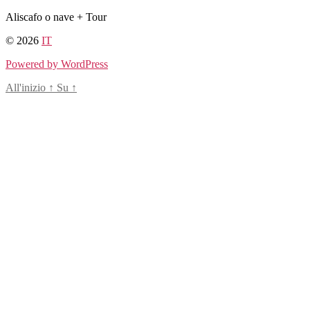
Salta
Aliscafo o nave + Tour
al
© 2026
IT
contenuto
Powered by WordPress
All'inizio
↑
Su
↑