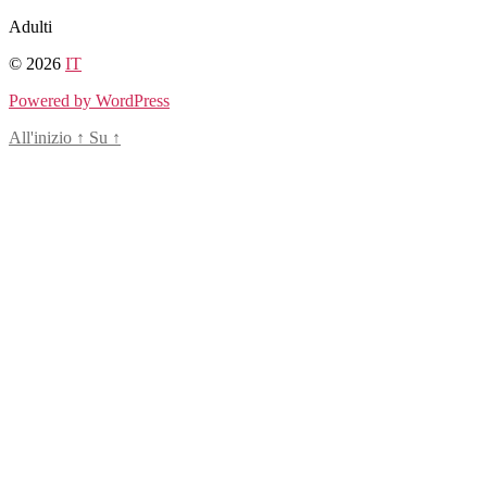
Salta
Adulti
al
© 2026
IT
contenuto
Powered by WordPress
All'inizio
↑
Su
↑