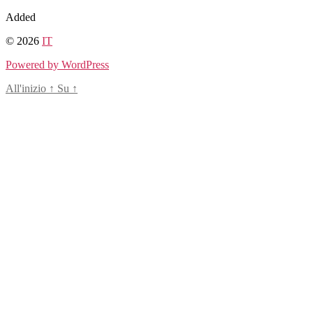
Salta
Added
al
© 2026
IT
contenuto
Powered by WordPress
All'inizio
↑
Su
↑