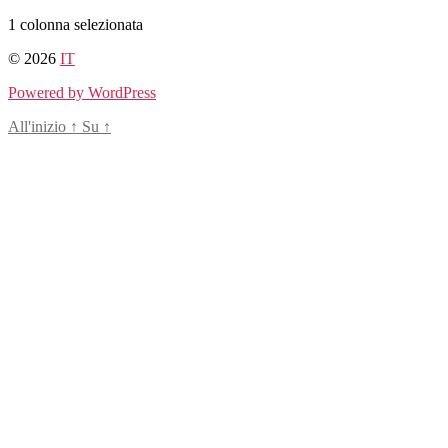
Salta
1 colonna selezionata
al
© 2026
IT
contenuto
Powered by WordPress
All'inizio
↑
Su
↑