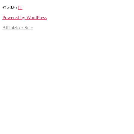
Salta
© 2026
IT
al
Powered by WordPress
contenuto
All'inizio
↑
Su
↑