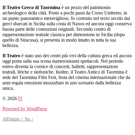
Salta
Il Teatro Greco di Taormina
è un pezzo del patrimonio
al
archeologico della città. Posto a pochi passi da Corso Umberto, in
contenuto
un punto panoramico meraviglioso, fu costruito nel terzo secolo dai
greci sbarcati in Sicilia sulla costa di Naxos ed ancora oggi conserva
buona parte delle costruzioni originali. Secondo centro di
rappresentazione teatrale classica per dimensione in Sicilia (dopo
quello di Siracusa), si presenta in modo intatto in tutta la sua
bellezza.
Il Teatro
è stato uno dei centri più vivi della cultura greca ed ancora
oggi porta sulla sua scena numerosissimi spettacoli. Nel periodo
estivo diventa la cornice di concerti, balletti, rappresentazioni
teatrali, liriche e sinfoniche. Inoltre, il Teatro Antico di Taormina è
sede del Taormina Film Fest, festa del cinema internazionale che da
anni regala emozioni mozzafiato in uno scenario dalla bellezza
unica.
© 2026
IT
Powered by WordPress
All'inizio
↑
Su
↑