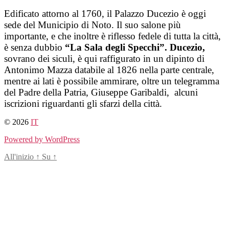
Salta
Edificato attorno al 1760, il Palazzo Ducezio è oggi
al
sede del Municipio di Noto. Il suo salone più
contenuto
importante, e che inoltre è riflesso fedele di tutta la città,
è senza dubbio
“La Sala degli Specchi”. Ducezio,
sovrano dei siculi, è qui raffigurato in un dipinto di
Antonimo Mazza databile al 1826 nella parte centrale,
mentre ai lati è possibile ammirare, oltre un telegramma
del Padre della Patria, Giuseppe Garibaldi, alcuni
iscrizioni riguardanti gli sfarzi della città.
© 2026
IT
Powered by WordPress
All'inizio
↑
Su
↑