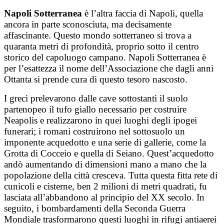
Salta
Napoli Sotterranea
è l’altra faccia di Napoli, quella
al
ancora in parte sconosciuta, ma decisamente
contenuto
affascinante. Questo mondo sotterraneo si trova a
quaranta metri di profondità, proprio sotto il centro
storico del capoluogo campano. Napoli Sotterranea è
per l’esattezza il nome dell’Associazione che dagli anni
Ottanta si prende cura di questo tesoro nascosto.
I greci prelevarono dalle cave sottostanti il suolo
partenopeo il tufo giallo necessario per costruire
Neapolis e realizzarono in quei luoghi degli ipogei
funerari; i romani costruirono nel sottosuolo un
imponente acquedotto e una serie di gallerie, come la
Grotta di Cocceio e quella di Seiano. Quest’acquedotto
andò aumentando di dimensioni mano a mano che la
popolazione della città cresceva. Tutta questa fitta rete di
cunicoli e cisterne, ben 2 milioni di metri quadrati, fu
lasciata all’abbandono al principio del XX secolo. In
seguito, i bombardamenti della Seconda Guerra
Mondiale trasformarono questi luoghi in rifugi antiaerei